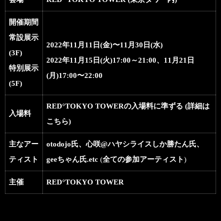
開催期間
常設展示
2022年11月11日(金)〜11月30日(水)
(3F)
2022年11月15日(火)17:00～21:00、11月21日
特別展示
(月)17:00〜22:00
(5F)
RED°TOKYO TOWERの入場料に準ずる (
詳細は
入場料
こちら
)
主なアー
otodojo
氏、
心咲@ハヤシライスしか勝たん
氏、
ティスト
geeちゃん
氏.etc
(
全ての参加アーティスト
)
主催
RED°TOKYO TOWER