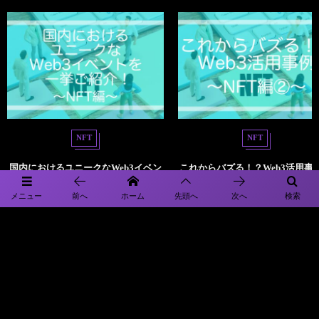
NFT
NFT
国内におけるユニークなWeb3イベン
これからバズる！？Web3活用事例
トを一挙ご紹介！〜NFT編〜
NFT編②〜
メニュー
前へ
ホーム
先頭へ
次へ
検索
累計ユーザー数30万人突破！超人気ゲーム「Titan Hunters」CEOに独占イン
タビュー