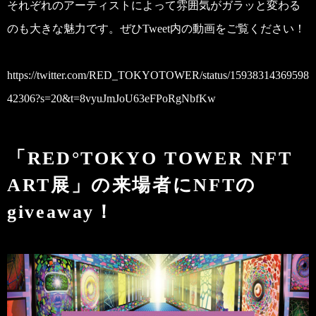
それぞれのアーティストによって雰囲気がガラッと変わる
のも大きな魅力です。ぜひTweet内の動画をご覧ください！
https://twitter.com/RED_TOKYOTOWER/status/15938314369598
42306?s=20&t=8vyuJmJoU63eFPoRgNbfKw
「RED°TOKYO TOWER NFT
ART展」の来場者にNFTの
giveaway！