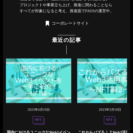
プロジェクトや事業立ち上げ、推進に関わることなら
すべてが対象になると考え、推進面でFAO3の運営中。
コーポレートサイト
最近の記事
2023年4月10日
2023年3月10日
NFT
NFT
国内におけるユニークなWeb3イベン
これからバズる！？Web3活用事